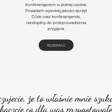
Konferansjerem w jednej osobie.
Posiadam wysokiej jakości sprzęt
DJski oraz konferansjerski,
niezbędny do przeprowadzenia
przyjęcia.
REZERWUJ
 czujecie, że to właśnie mnie szuka
obaczcie co dla was przygotował