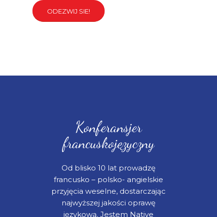
ODEZWIJ SIE!
Konferansjer
francuskojęzyczny
Od blisko 10 lat prowadzę
francusko – polsko- angielskie
przyjęcia weselne, dostarczając
najwyższej jakości oprawę
językową. Jestem Native