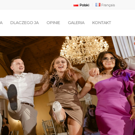
Polski
Français
A
DLACZEGO JA
OPINIE
GALERIA
KONTAKT