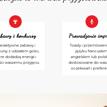
bawy i konkursy
Prowadzenie imp
teraktywne zabawy i
Toasty i przemówien
ursy z udziałem gości,
języku francuskim
re dodadzą energii i
angielskim lub pols
ści waszemu przyjęciu
dostosowane do was
oczekiwań i prefere