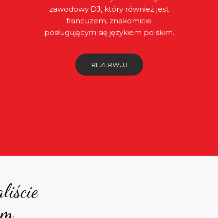
zawodowy DJ, który również jest
francuzem, znakomicie
posługującym się językiem polskim.
REZERWUJ
liście
em