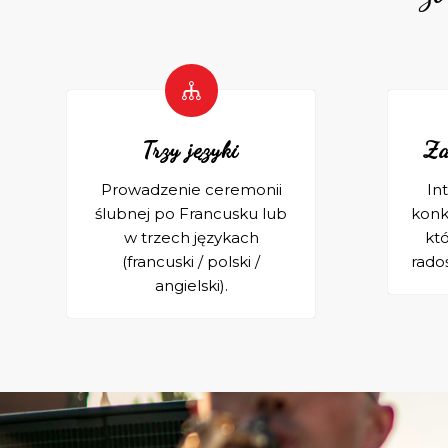
Trzy języki
Za
Prowadzenie ceremonii
In
ślubnej po Francusku lub
konk
w trzech językach
któ
(francuski / polski /
rado
angielski).