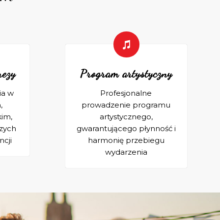
rezy
Program artystyczny
ia w
Profesjonalne
,
prowadzenie programu
kim,
artystycznego,
zych
gwarantującego płynność i
ncji
harmonię przebiegu
wydarzenia