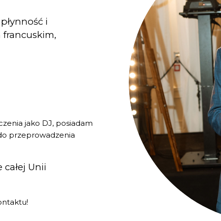
płynność i
 francuskim,
czenia jako DJ, posiadam
y do przeprowadzenia
 całej Unii
ontaktu!